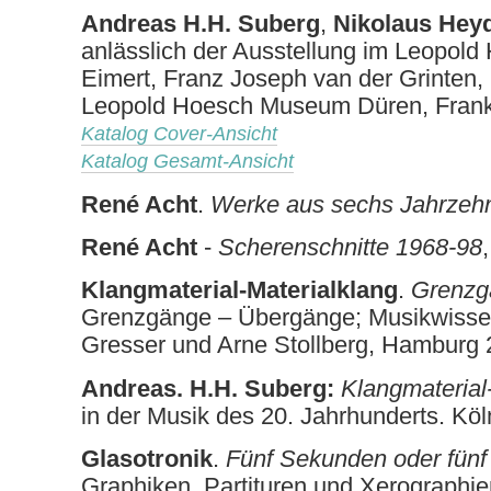
Andreas H.H. Suberg
,
Nikolaus Hey
anlässlich der Ausstellung im Leopol
Eimert, Franz Joseph van der Grinten,
Leopold Hoesch Museum Düren, Frank
Katalog Cover-Ansicht
Katalog Gesamt-Ansicht
René Acht
.
Werke aus sechs Jahrzeh
René Acht
-
Scherenschnitte 1968-98
Klangmaterial-Materialklang
.
Grenzg
Grenzgänge – Übergänge; Musikwissen
Gresser und Arne Stollberg, Hamburg
Andreas. H.H. Suberg:
Klangmaterial
in der Musik des 20. Jahrhunderts. Kö
Glasotronik
.
Fünf Sekunden oder fünf
Graphiken, Partituren und Xerographi