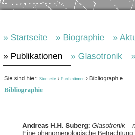
Direkt
Benutzerspezifische
Sektionen
zum
Werkzeuge
Inhalt
Startseite
Biographie
Aktu
|
Direkt
Publikationen
Glasotronik
zur
Navigation
Sie sind hier:
›
›
Bibliographie
Startseite
Publikationen
Bibliographie
Andreas H.H. Suberg:
Glasotronik –
Eine phänomenologische Betrachtung