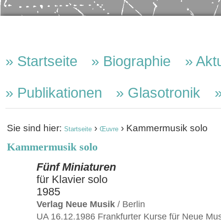
Direkt
Benutzerspezifische
Sektionen
zum
Werkzeuge
Inhalt
Startseite
Biographie
Aktu
|
Direkt
Publikationen
Glasotronik
zur
Navigation
Sie sind hier:
›
›
Kammermusik solo
Startseite
Œuvre
Kammermusik solo
Fünf Miniaturen
für Klavier solo
1985
Verlag Neue Musik
/ Berlin
UA 16.12.1986 Frankfurter Kurse für Neue Musi